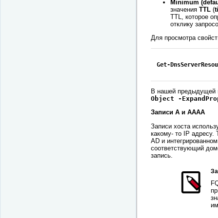
Minimum (defau
значения
TTL
(
t
TTL, которое о
отклику запрос
Для просмотра свойст
Get-DnsServerResou
В нашей предыдущей
Object -ExpandPro
Записи A и AAAA
Записи хоста использ
какому- то IP адресу.
AD и интегрированном
соответствующий доме
запись.
За
FQ
пр
зн
им