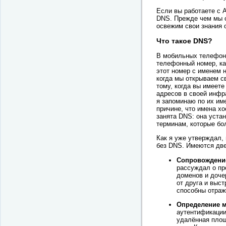
Если вы работаете с 
DNS. Прежде чем мы о
освежим свои знания 
Что такое DNS?
В мобильных телефона
телефонный номер, ка
этот номер с именем н
когда мы открываем св
тому, когда вы имеет
адресов в своей инфр
я запоминаю по их име
причине, что имена х
занята DNS: она уста
терминам, которые бо
Как я уже утверждал,
без DNS. Имеются две
Сопровождение
рассуждал о пр
доменов и доче
от друга и выс
способны отраж
Определение 
аутентификации
удалённая площ