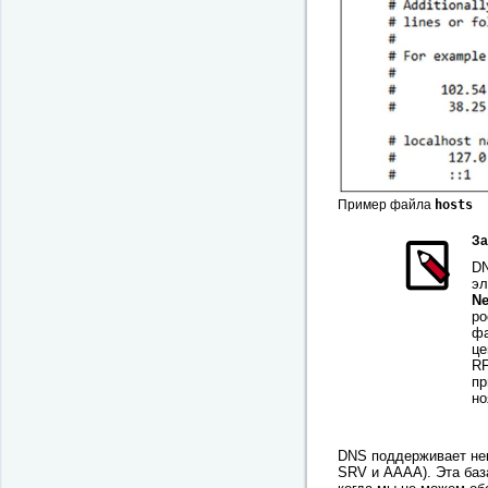
Пример файла
hosts
За
DN
эл
Ne
ро
фа
це
RF
пр
но
DNS поддерживает нек
SRV и AAAA). Эта баз