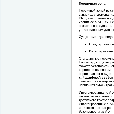
Первичная зона
Первичной зоной выст
записи для домена. К
DNS, это создаёт по 
хранит её в AD DS. П
позволено создавать п
установленным для э
Существует два вида 
Стандартные пе
Интегрированны
Стандартные первичны
Например, когда вы р
можете установить не
сервер не обязан име
первичная зона будет
c:\windows\system
становится сервером 
исключительно через 
Интегрированная с AD
множеством хозяев. С
доступного контролле
Интегрированные с AD
являются частью реп
безопасности из AD.