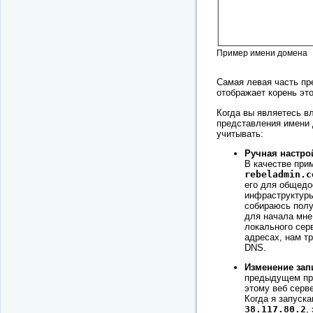
Пример имени домена
Самая левая часть пр
отображает корень эт
Когда вы являетесь в
представления имени 
учитывать:
Ручная настро
В качестве при
rebeladmin.c
его для общедо
инфраструктуры
собираюсь полу
для начала мне
локального сер
адресах, нам т
DNS.
Изменение зап
предыдущем пр
этому веб серв
Когда я запуск
38.117.80.2
,