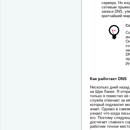
сервера. Но ко
сетевым прыжко
записи DNS, уб
кратчайший мар
Со
Со
ин
Он
со
на
DN
пр
ру
Как работает DNS
Несколько дней назад
на Шри Ланке. Я отпра
только я поместил её
служба отвечает за её
который подхватил мо
знает. Однако в самом
узнают что когда пись
его. Поэтому следующ
достигает главного со
работник точное место