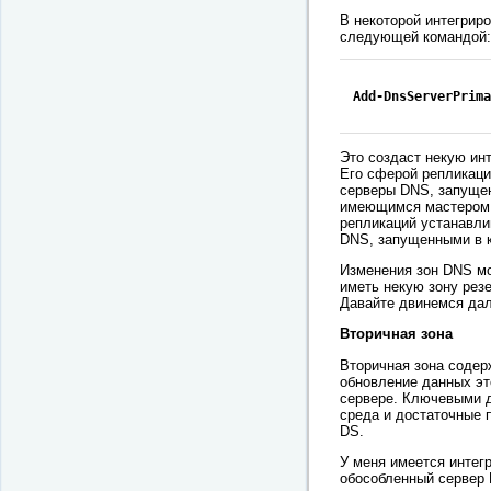
В некоторой интегрир
следующей командой:
Add-DnsServerPrima
Это создаст некую ин
Его сферой репликаций
серверы DNS, запуще
имеющимся мастером 
репликаций устанавли
DNS, запущенными в 
Изменения зон DNS мо
иметь некую зону рез
Давайте двинемся дале
Вторичная зона
Вторичная зона содер
обновление данных эт
сервере. Ключевыми д
среда и достаточные 
DS.
У меня имеется интег
обособленный сервер 