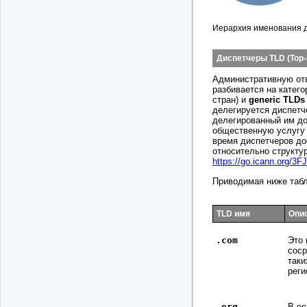
Иерархия именования 
Диспетчеры TLD (Top-
Административную отв
разбивается на катег
стран) и
generic TLDs
делегируется диспетч
делегированный им до
общественную услугу 
время диспетчеров до
относительно структу
https://go.icann.org/3
Приводимая ниже табл
TLD имя
Опи
.com
Это 
соср
таки
реги
.org
В ос