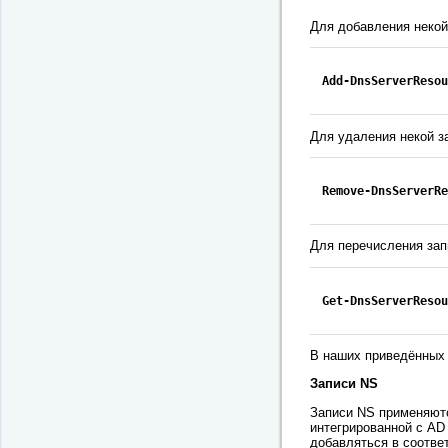
Для добавления неко
Add-DnsServerResou
Для удаления некой 
Remove-DnsServerRe
Для перечисления за
Get-DnsServerResou
В наших приведённых
Записи NS
Записи NS применяютс
интегрированной с AD
добавляться в соотве