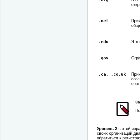
откр
.net
Прим
обще
.edu
Это 
.gov
Огра
.ca, .co.uk
Прим
согл
соот
За
По
Уровень 2
в этой иер
своих организаций дв
обратиться к регистр