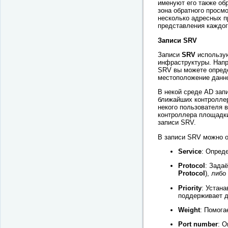
именуют его также об
зона обратного просмо
несколько адресных п
представления каждог
Записи SRV
Записи
SRV
использую
инфраструктуры. Напр
SRV вы можете опреде
местоположение данн
В некой среде AD зап
ближайших контроллер
некого пользователя 
контроллера площадки
записи SRV.
В записи SRV можно 
Service
: Опред
Protocol
: Зада
Protocol
), либо
Priority
: Устан
поддерживает 
Weight
: Помога
Port number
: 