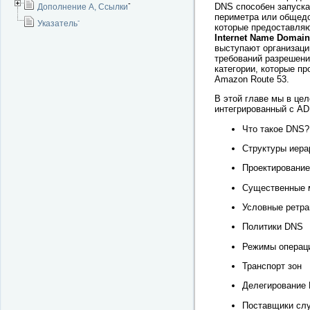
-
DNS способен запуска
Дополнение A, Ссылки
периметра или общедо
-
Указатель
которые предоставляю
Internet Name Domain
выступают организаци
требований разрешени
категории, которые п
Amazon Route 53.
В этой главе мы в це
интегрированный с AD
Что такое DNS?
Структуры иера
Проектировани
Существенные 
Условные ретр
Политики DNS
Режимы операц
Транспорт зон
Делегирование
Поставщики сл