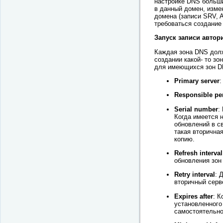
настройке DNS больши
в данный домен, изме
домена (записи SRV, 
требоваться создание 
Запуск записи автор
Каждая зона DNS дол
создании какой- то з
для имеющихся зон D
Primary server
:
Responsible pe
Serial number
:
Когда имеется н
обновлений в св
такая вторична
копию.
Refresh interval
обновления зон
Retry interval
: 
вторичный серв
Expires after
: К
установленного
самостоятельно