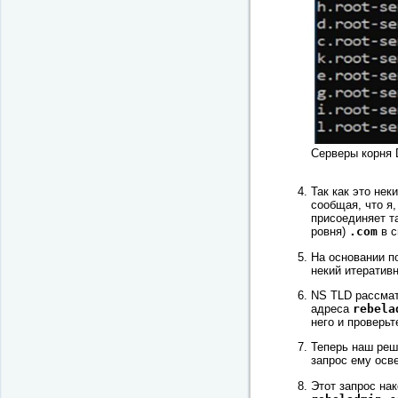
Серверы корня
Так как это нек
сообщая, что я,
присоединяет т
ровня)
.com
в с
На основании п
некий итератив
NS TLD рассмат
адреса
rebela
него и проверьт
Теперь наш реш
запрос ему осв
Этот запрос нак