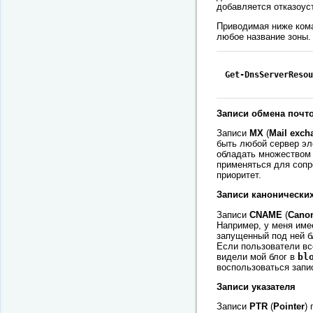
добавляется отказоус
Приводимая ниже кома
любое название зоны.
Get-DnsServerResou
Записи обмена поч
Записи
MX
(
Mail exch
быть любой сервер эле
обладать множеством 
применяться для сопр
приоритет.
Записи канонически
Записи
CNAME
(
Canon
Например, у меня име
запущенный под ней б
Если пользователи в
видели мой блог в
bl
воспользоваться зап
Записи указателя
Записи
PTR
(
Pointer
)