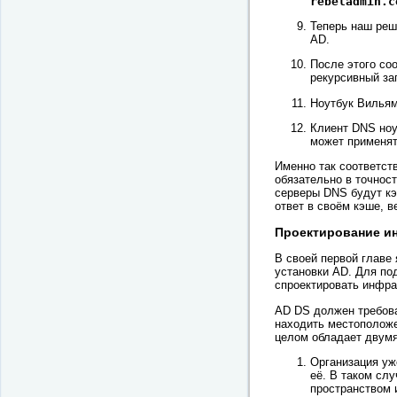
rebeladmin.c
Теперь наш реш
AD.
После этого со
рекурсивный за
Ноутбук Вильям
Клиент DNS ноу
может применят
Именно так соответст
обязательно в точнос
серверы DNS будут к
ответ в своём кэше, 
Проектирование и
В своей первой главе
установки AD. Для по
спроектировать инфра
AD DS должен требова
находить местоположе
целом обладает двум
Организация уж
её. В таком сл
пространством 