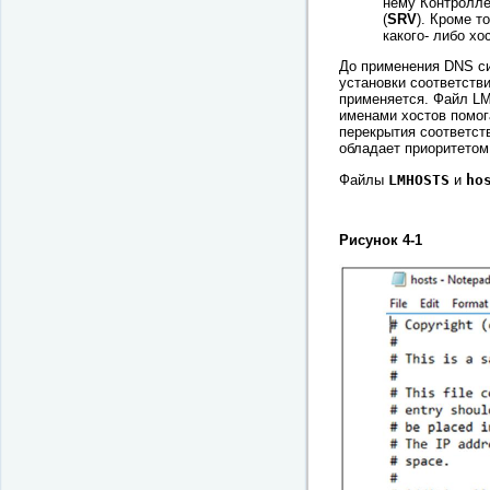
нему Контролле
(
SRV
). Кроме т
какого- либо х
До применения DNS с
установки соответств
применяется. Файл LM
именами хостов помог
перекрытия соответст
обладает приоритетом
Файлы
LMHOSTS
и
ho
Рисунок 4-1