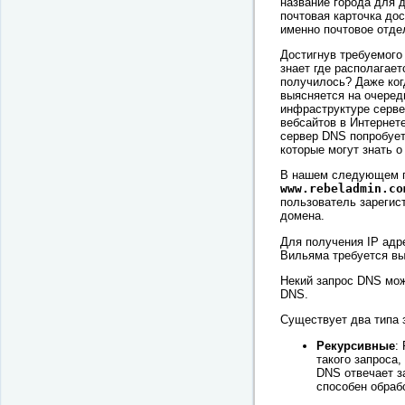
название города для д
почтовая карточка дос
именно почтовое отде
Достигнув требуемого
знает где располагает
получилось? Даже когд
выясняется на очеред
инфраструктуре серв
вебсайтов в Интернет
сервер DNS попробует 
которые могут знать о
В нашем следующем п
www.rebeladmin.co
пользователь зарегис
домена.
Для получения IP адр
Вильяма требуется вы
Некий запрос DNS мо
DNS.
Существует два типа 
Рекурсивные
:
такого запроса,
DNS отвечает з
способен обраб