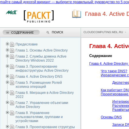
пайте самый дорогой вариант — выберите правильный: руководство по 5 осн
Глава 4. Active 
ПОИСК
CLOUDCOMPUTING:MDL.RU
СОДЕРЖАНИЕ
Предисловие
Глава 4. Acti
Глава 1. Основы Active Directory
Содержание
Глава 2. Службы домена Active
Directory Windows 2022
Глава 4. Active Director
Глава 3. Проектирование
инфраструктуры Active Directory
Что такое DNS?
Иерархические с
Глава 4. Active Directory DNS
Диспетчер
Глава 5. Размещение Ролей
хозяина операций
Как работает D
Глава 6. Миграция в Active Directory
Проектирование
2022
Интегрир
Глава 7. Управление объектами
Расчлене
Active Directory
Развёрты
Глава 8. Управление
пользователями, группами и
Основы DNS
устройствами
Записи D
Глава 9. Проектирование структуры