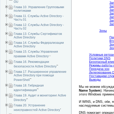
OU
За
За
Глава 10. Управление Групповыми
За
политиками
За
Глава 11. Службы Active Directory -
За
Часть 01
За
За
Глава 12. Службы Active Directory -
Часть 02
Зоны
Глава 13. Службы Сертификатов
Пе
Active Directory
Вт
Глава 14. Службы Федерализации
Зо
Active Directory
Зо
Глава 15. Службы Управления
Условные ретра
...
правами Active Directory
Политики DNS
Глава 16. Рекомендации
Безопасный кли
~
Режимы работы 
безопасности Active Directory
Передача зон
Глава 17. Расширенное управление
Делегирование 
Active Directory при помощи
Поставщики слу
~
Выводы
PowerShell
Глава 18. Гибридная
Мы не можем обсужд
~
идентификация
Name System
). Начин
этого Windows приме
Глава 19. Аудит и мониторинг Active
~
Directory
И WINS, и DNS, обе,
наследуемые системы
Глава 20. Устранение
-
неисправностей Active Directory
DNS помогает опреде