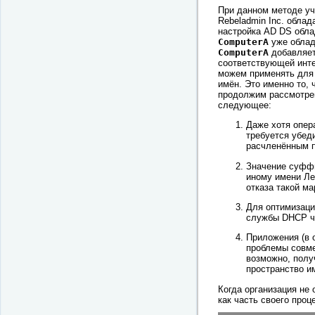
При данном методе уч
Rebeladmin Inc. обла
настройка AD DS обл
ComputerA
уже облад
ComputerA
добавляет
соответствующей инте
можем применять дл
имён. Это именно то,
продолжим рассмотрен
следующее:
Даже хотя опер
требуется убед
расчленённым п
Значение суффи
иному имени Ле
отказа такой м
Для оптимизаци
службы DHCP ч
Приложения (в 
проблемы совме
возможно, полу
пространство и
Когда организация не
как часть своего проц