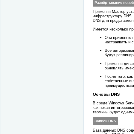
Развёртывание новой
Применяя Мастер уст
инфраструктуру DNS. 
DNS для представлени
Имеется несколько пр
Они применяют 
настраивать и 
Все авторизова
будут реплицир
Применяя динам
обновлять име
После того, ка
собственные ин
преимуществам
Основы DNS
В среде Windows Serv
как некая интегриров
термины будут одними
Записи DNS
База данных DNS соде