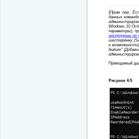
{
Прим. пер.: Ес
данных команд
администрирова
Windows 10 Oct
параметры); пр
инструкции по
шестерёнку (Set
и возможности)
feature" (Доба
администрирова
Приводимый дал
Рисунок 4-5