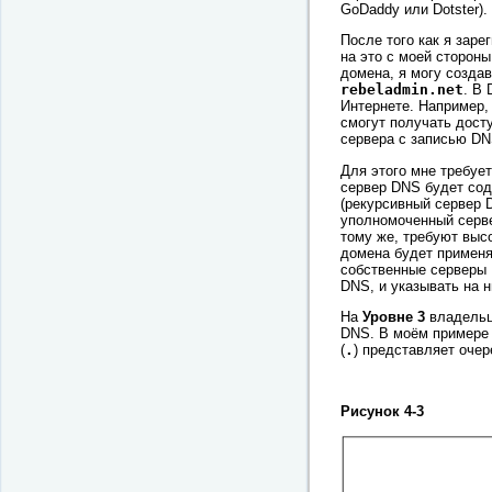
GoDaddy или Dotster).
После того как я зар
на это с моей стороны
домена, я могу созда
rebeladmin.net
. В
Интернете. Например,
смогут получать досту
сервера с записью D
Для этого мне требуе
сервер DNS будет со
(рекурсивный сервер 
уполномоченный серве
тому же, требуют высо
домена будет применя
собственные серверы 
DNS, и указывать на 
На
Уровне 3
владельц
DNS. В моём примере
(
.
) представляет оче
Рисунок 4-3