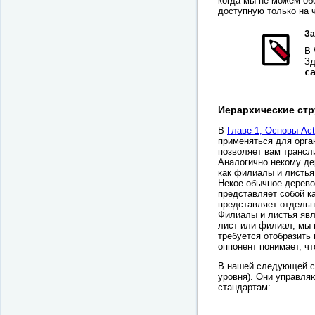
когда мы не можем об
доступную только на 
За
В 
Зд
c
Иерархические ст
В
Главе 1, Основы Acti
применяться для орг
позволяет вам трансл
Аналогично некому дер
как филиалы и листья
Некое обычное дерево
представляет собой ка
представляет отдельн
Филиалы и листья явл
лист или филиал, мы 
требуется отобразить 
оппонент понимает, чт
В нашей следующей 
уровня). Они управля
стандартам: