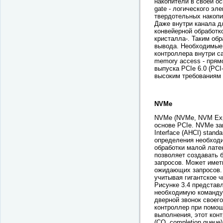
накопители в своей о
gate - логического эл
твердотельных накопи
Даже внутри канала д
конвейерной обработк
кристалла-. Таким об
вывода. Необходимые 
контроллера внутри с
memory access - прям
выпуска PCIe 6.0 (PC
высоким требованиям 
NVMe
NVMe (NVMe, NVM Expr
основе PCIe. NVMe за
Interface (AHCI) stand
определения необходи
обработки малой лате
позволяет создавать 
запросов. Может имет
ожидающих запросов. 
учитывая гигантское 
Рисунке 3.4 представ
необходимую команду 
дверной звонок своег
контроллер при помощ
выполнения, этот кон
(CQ, completion queu