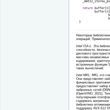
  _mm512_storeu_ps
return
 buffer[
0
]
         buffer[
4
]
		
		
}

Некоторые библиотеки
операций. Примечате
Intel ISA-L
: Эта библи
способности, безопас
дискового пространст
массива независимых 
кодирования, криптог
встроенные функции S
таких вычислений.
Intel MKL
: MKL это сок
Она представляет наб
финансовых приложений
предоставляет набор 
нейронных сетей (DNN,
(OpenVINO, 2021), Tens
популярными платфор
содержать матричное 
библиотека оптимизир
поддержку AVX-512 VN