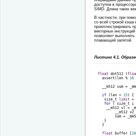
доступна в процессор
SIMD. Длина таких век
В частности, при пом
со всей строкой кэша 
проиллюстрировать пр
векторных инструкций A
позволяют выполнять
плавающей запятой.
Листинг 4.1. Образ
float
 dot512 (
floa
  assert(len % 
16
 
  __m512 sum = _mm
if
 (len > 
15
) { 

   size_t 
limit
 = 
for
 ( size_t i 
    __m512 vl = _m
	__m512 v2 = _mm512_loadu_ps (x2 + i); 

	sum = _mm512_add_ps (sum, _mm512_mul_ps (v1 , v2 ));

   }

  }

float
 buffer [
16