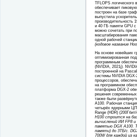
TFLOPS логического 
обеспечивает пиковую
построен на базе граф
выпустила ускоритель
производительность 1
и 40 ГБ памяти GPU с
можно сочетать при по
масштабирования памя
одной рабочей станции
(кодовое название Hoo
На основе новейших г
оптимизированная под
программным обеспече
(NVIDIA, 2021j). NVID
построенной на Pasca
системы NVIDIA DGX-2
процессоров, обеспеч
на программном обесп
платформа DGX-2 обещ
решения современных 
также были развёрнут
A100. Рабочая станци
четырёх ядерными ЦПУ
Range (HDR) (200Гбит/с
H100 строится на ба
вычислений ИИ FP8 и
памятью DGX A100. Т
памяти) до 3ТБ/с. D
700W для каждой из 