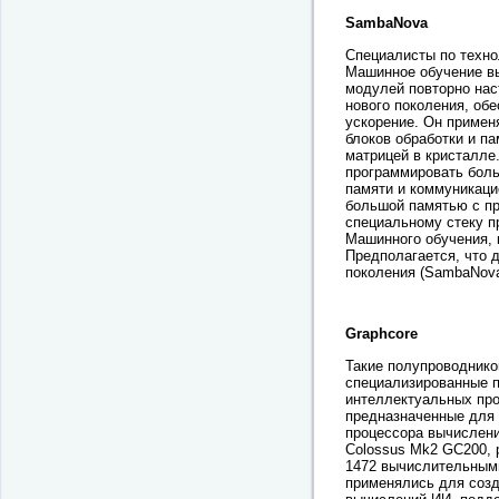
SambaNova
Специалисты по техно
Машинное обучение вы
модулей повторно наст
нового поколения, об
ускорение. Он примен
блоков обработки и п
матрицей в кристалле
программировать бол
памяти и коммуникаци
большой памятью с пр
специальному стеку п
Машинного обучения, 
Предполагается, что
поколения (SambaNova,
Graphcore
Такие полупроводников
специализированные пр
интеллектуальных про
предназначенные для 
процессора вычислени
Colossus Mk2 GC200, 
1472 вычислительными
применялись для созд