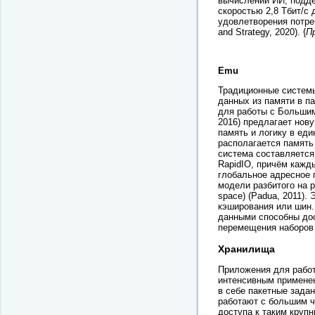
вычислений ИИ, подде
скоростью 2,8 Тбит/с 
удовлетворения потре
and Strategy, 2020). {
П
Emu
Традиционные системы
данных из памяти в п
для работы с Большими
2016) предлагает нову
память и логику в ед
располагается память 
система составляется
RapidIO, причём кажд
глобальное адресное 
модели разбитого на 
space) (Padua, 2011)
кэширования или шин
данными способны дос
перемещения наборов 
Хранилища
Приложения для работ
интенсивным применен
в себе пакетные зада
работают с большим ч
доступа к таким круп