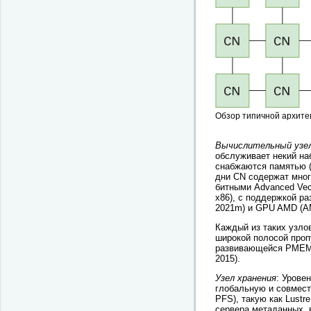
Обзор типичной архит
Вычислительный узе
обслуживает некий на
снабжаются памятью (
дни CN содержат мног
битными Advanced Vecto
x86), с поддержкой р
2021m) и GPU AMD (AM
Каждый из таких узло
широкой полосой проп
развивающейся PMEM с
2015).
Узел хранения
: Урове
глобальную и совмест
PFS), такую как Lustre
сервера метаданных, 