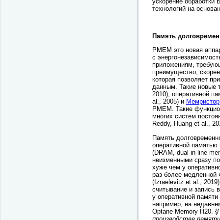
ускорение обработки 
технологий на основа
Память долговремен
PMEM это новая аппар
с энергонезависимост
приложениям, требую
преимущество, скорее 
которая позволяет при
данным. Такие новые 
2010), оперативной п
al., 2005) и
Мемристор
PMEM. Такие функцио
многих систем постоян
Reddy, Huang et al., 20
Память долговременно
оперативной памятью 
(DRAM, dual in-line m
неизменными сразу по
хуже чем у оперативн
раз более медленной ч
(Izraelevitz et al., 2
считывание и запись в
у оперативной памяти
например, на недавнем
Optane Memory H20. {
производстве памяти 