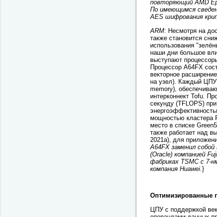
повторяющий AMD Epyc
По имеющимся сведен
AES шифрования крип
ARM
: Несмотря на д
также становится сни
использования "зелён
наши дни большое вли
выступают процессоры 
Процессор A64FX сост
векторное расширение
на узел). Каждый ЦПУ
memory), обеспечиваю
интерконнект Tofu. П
секунду (TFLOPS) при
энергоэффективность
мощностью кластера Fu
место в списке Green
также работает над в
2021a), для приложени
A64FX заменил собой 
(Oracle) компанией Fu
фабриках TSMC с 7-н
компания Huawei.
}
Оптимизированные п
ЦПУ с поддержкой век
операндами данных пр