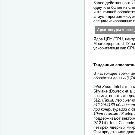
более действенного х
одну или более из сл
интенсивной обработко
arrays - программируема
специализированные и
Архитектуры много
Ядра ЦПУ (CPU, центр
Многоядерные ЦПУ наш
ускорителями как GPU
Тенденции аппаратн
В настоящее время и
обработки данных(ЦО
Intel Xeon
: Intel это 
Skylake (Doweck et a
восьми, вплоть до дв
512. {
Прим. пер.: нет
FCLGA4189 обладают 
при конфигурации с дв
10nm помимо 28 ядер 
поддерживают векторны
(512-bit). Intel Casca
четырёх ядерных микро
Они представили дюжин