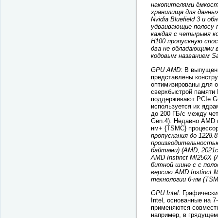
накопителями ёмкост
хранилища для данны
Nvidia Bluefield 3 и 
удваивающие полосу 
каждая с четырьмя к
H100 пропускную спос
два не обладающими в
кодовым названием Sa
GPU AMD
: В выпущен
представлены констру
оптимизированы для о
сверхбыстрой памяти 
поддерживают PCIe Ge
используется их ядр
до 200 ГБ/с между че
Gen.4). Недавно AMD в
нм+ {TSMC} процессо
пропускания до 1228.8 
производительностью 
байтами) (AMD, 2021c)
AMD Instinct MI250X (
битной шине c с поло
версию AMD Instinct M
технологии 6-нм (TS
GPU Intel
: Графически
Intel, основанные на
применяются совместно
например, в грядущем 