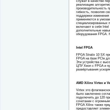
служат в качестве пе
реализацию алгоритмо
производительность п
гибкость, позволяя с
поддержки изменения 
применяются в умозак
специализированных 
включают в себя Intel
дополнительные навык
оборудования FPGA. 
Intel FPGA
FPGA Stratix 10 SX п
FPGA на базе PCIe дл
Эти устройства с выс
ЦПУ Xeon с FPGA и п
развёртывания ускоря
AMD Xilinx Virtex и Ve
Virtex это флагманско
было заключено соглаш
подключить до 120 пр
сочетании с огромным
FPGA Xilinx также пред
предоставляет элемен