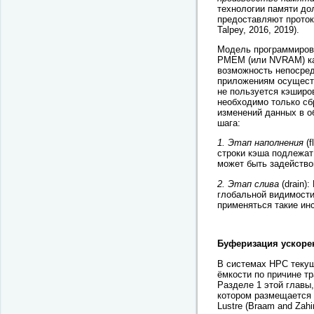
технологии памяти до
предоставляют проток
Talpey, 2016, 2019).
Модель программирова
PMEM (или NVRAM) ка
возможность непосредс
приложениям осуществ
не пользуется кэширо
необходимо только с
изменений данных в 
шага:
1. Этап наполнения
(f
строки кэша подлежат
может быть задейств
2. Этап слива
(drain)
глобальной видимости
применяться такие ин
Буферизация ускоре
В системах HPC теку
ёмкости по причине тра
Разделе 1 этой главы
котором размещается 
Lustre (Braam and Zahi