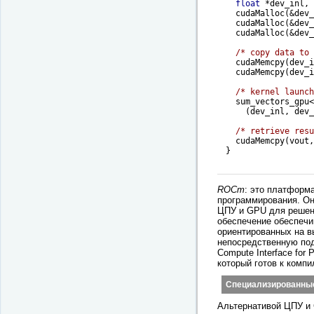
float
 *dev_inl, 
  cudaMalloc(&dev_
  cudaMalloc(&dev_
  cudaMalloc(&dev_
/* copy data to 
  cudaMemcpy(dev_i
  cudaMemcpy(dev_i
/* kernel launch
  sum_vectors_gpu<
    (dev_inl, dev_
/* retrieve resu
  cudaMemcpy(vout,
}

ROCm
: это платформ
программирования. Он
ЦПУ и GPU для решени
обеспечение обеспеч
ориентированных на в
непосредственную под
Compute Interface for
который готов к комп
Специализированные
Альтернативой ЦПУ и