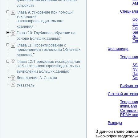
дополнительных вычислительных
AMD
...
устройств
Специали
Глава 9. Ускорение при помощи
технологий
Go
высокопроизводительного
Int
~
хранения
Ce
Sa
Глава 10. Глубинное обучение на
Gr
~
основе Больших данных
Em
Глава 11. Проектирование с
Хранилища
применением технологий Облачных
~
решений
Тенденци
Глава 12. Передовые исследования
SS
в области высокопроизводительных
NV
~
вычислений Больших данных
Па
Бу
Дополнение A. Ссылки
-
Указатель
Библиотек
Сетевой интерко
Тенденци
InfiniBand
Сетевые 
RDMA пов
Выводы
В данной главе описы
высокопроизводительн