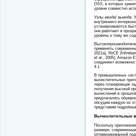
OSS, в которых храня
уровне совместно исп
Узлы ввода/ вывода
: 
внутреннего интеркон
устанавливаются быс
они работают в прозр
уровень к тому же сод
Высокопроизводитель
применять современные
2021a), RoCE (Infiniba
et al., 2005), Amazon 
соединяют возможност
4.1.
В промышленных сист
вычислительных прило
через планировщик за
получения высокой пр
вычислений в прошло
предлагались обширна
обсудим каждую из эт
представим подробный
Вычислительные 
Поскольку приложения 
размере, современны
оптимизированной под