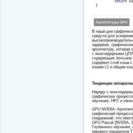
return
 su
} 

Архитектуры GPU
В наши дни графическ
средств для ускорени
высокопроизводительн
задержек, графически
архитектуру, которая
с многоядерными ЦПУ.
содержащих большое ч
содержит слой кэша L
кэшем L1 и общим кэш
Тенденции аппаратн
Наряду с многоядерны
графических процессо
обучения, HPC и обл
GPU NVIDIA
: Архитек
графический процессо
соединений, что обес
GPU Pascal (NVIDIA, 
Глубинного обучения,
пикового показателя 