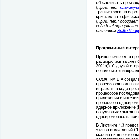
обеспечивать произво
{
Прим. пер.:
планируем
транзисторов на соро
кристалла графическо
{
Прим. пер.: собирает
года Intel официальн
названием
Rialto Bridg
Программный интер
Применяемые для про
расширялись за счёт 
2021a)). С другой ст
появлению универсаль
CUDA
: NVIDIA созда
процессоров под назв
выражать в коде прос
процессоре последова
приложения с интенси
процессора одновреме
ядерное приложение (
популярных языков про
одновременность при 
В Листинге 4.3 предс
этапов вычислений G
массива или векторны