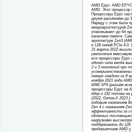
AMD Epyc
: AMD EPYC 
AMD. Этот процессор 
Процессоры Epyc нас
двумя разъёмами до 3
Наряду с этим были п
микроархитектурой Zen
упаковывают до 64 яд
каналами памяти. Сам
архитектуре Zen3 (AM
и 128 линий PCIe 4.0. 
21 марта 2022 вышли
увеличения максимума
все процессоры Epyc
одного чипа ввода вы
2 и 3 поколений при 
усовершенствованные
поверх каждого из 8 
ноября 2021 года AM
6096 SP5 (разъём все
процессоры Epyc на 
ядер и 192 потока на 
(2022, Genoa-X 2023 
кодовым названием B
Zen 4 с названием Ze
эффективности за сч
облачных поставщиков
нагрузками высокопр
поддерживать до 128 
предприятием AMD и 