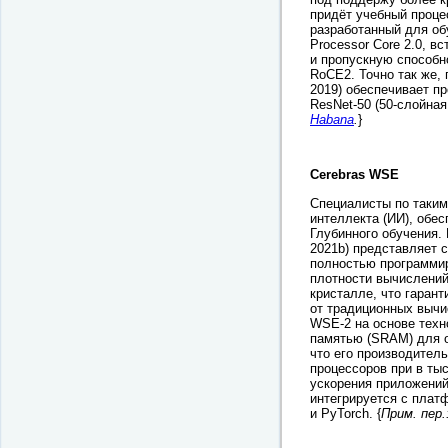
придёт учебный процесс
разработанный для об
Processor Core 2.0, 
и пропускную способно
RoCE2. Точно так же, 
2019) обеспечивает п
ResNet-50 (50-слойная
Habana
.
}
Cerebras WSE
Специалисты по таким
интеллекта (ИИ), обе
Глубинного обучения. 
2021b) представляет с
полностью программи
плотности вычислени
кристалле, что гаран
от традиционных вычи
WSE-2 на основе техн
памятью (SRAM) для о
что его производител
процессоров при в ты
ускорения приложени
интегрируется с плат
и PyTorch. {
Прим. пер.