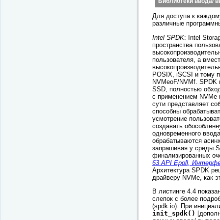
Библиотеки ввода/ 
Для доступа к каждом
различные программны
Intel SPDK
: Intel Sto
пространства пользов
высокопроизводитель
пользователя, а вмест
высокопроизводительн
POSIX, iSCSI и тому 
NVMeoF/NVMf. SPDK н
SSD, полностью обход
с применением NVMe по
сути представляет со
способны обрабатыват
усмотрение пользовате
создавать обособленн
одновременного ввода
обрабатываются асин
запрашивая у среды S
финализированных оче
63 API Epoll, Интерф
Архитектура SPDK ре
драйверу NVMe, как эт
В листинге 4.4 показ
слепок с более подроб
(spdk.io). При инициа
init_spdk()
[дополн