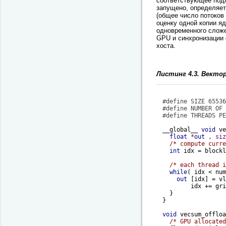
соответствующее под
запущено, определяетс
(общее число потоков 
оценку одной копии я
одновременного сложе
GPU и синхронизации 
хоста.
Листинг 4.3. Векто
#
define
 SIZE 65536
#
define
 NUMBER OF 
#
define
 THREADS PE
__
global__ 
void
ve
float
 *
out
 , siz
/* compute curre
int
 idx = blockl
/* each thread i
while
( idx < num
out
 [idx] = vl
	idx += gridDim.x * blockDim.x; 

  } 

}

void
vecsum_offloa
/* GPU allocated