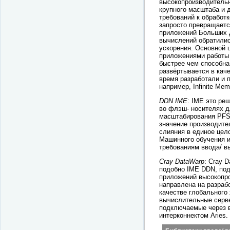
высокопроизводительн
крупного масштаба и 
требований к обработ
запросто превращаетс
приложений Больших 
вычислений обратилис
ускорения. Основной
приложениями работы
быстрее чем способна
развёртывается в кач
время разработали и 
например, Infinite Me
DDN IME
: IME это ре
во флэш- носителях д
масштабирования PFS.
значение производите
слияния в единое цел
Машинного обучения и
требованиям ввода/ в
Cray DataWarp
: Cray D
подобно IME DDN, под
приложений высокопр
направлена на разраб
качестве глобального
вычислительные серв
подключаемые через в
интерконнектом Aries.