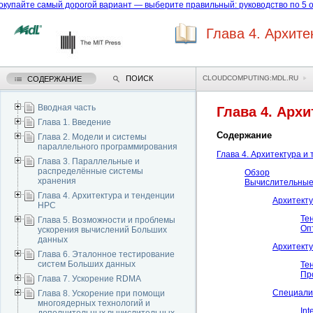
купайте самый дорогой вариант — выберите правильный: руководство по 5 о
Глава 4. Архите
ПОИСК
CLOUDCOMPUTING:MDL.RU
СОДЕРЖАНИЕ
Вводная часть
Глава 4. Арх
Глава 1. Введение
Содержание
Глава 2. Модели и системы
параллельного программирования
Глава 4. Архитектура и
Глава 3. Параллельные и
распределённые системы
Обзор
хранения
Вычислительные
Глава 4. Архитектура и тенденции
Архитект
HPC
Те
Глава 5. Возможности и проблемы
Оп
ускорения вычислений Больших
данных
Архитект
Глава 6. Эталонное тестирование
систем Больших данных
Те
Пр
Глава 7. Ускорение RDMA
Специали
Глава 8. Ускорение при помощи
многоядерных технологий и
Int