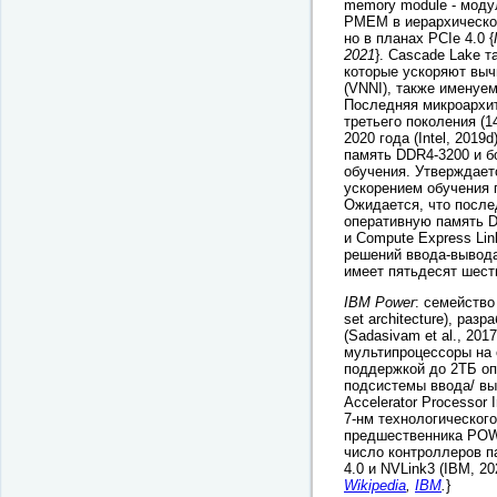
memory module - моду
PMEM в иерархической
но в планах PCIe 4.0 {
2021
}. Cascade Lake 
которые ускоряют выч
(VNNI), также именуе
Последняя микроархит
третьего поколения (
2020 года (Intel, 201
память DDR4-3200 и б
обучения. Утверждает
ускорением обучения 
Ожидается, что послед
оперативную память D
и Compute Express Lin
решений ввода-вывода
имеет пятьдесят шесть
IBM Power
: семейство
set architecture), 
(Sadasivam et al., 20
мультипроцессоры на 
поддержкой до 2ТБ оп
подсистемы ввода/ вы
Accelerator Processo
7-нм технологическог
предшественника POW
число контроллеров п
4.0 и NVLink3 (IBM, 202
Wikipedia
,
IBM
.
}