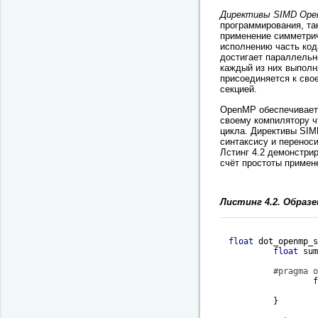
Директивы SIMD Op
программирования, та
применение симметри
исполнению часть код
достигает параллельн
каждый из них выполн
присоединяется к сво
секцией.
OpenMP обеспечивает
своему компилятору ч
цикла. Директивы SI
синтаксису и перенос
Лстинг 4.2 демонстрир
счёт простоты примен
Листинг 4.2. Образ
float
dot_openmp_s
float
 sum
#
pragma
 o
f
		         sum += xl[i] * x2 [i] ; 

         } 
