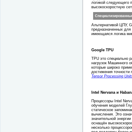
логикой следующего 
высокоскоростную сет
Специализированные
Альтернативой ЦПУ, G
предназначенных для 
имеющаяся логика мик
Google TPU
TPU это специально р
нагрузок Машинного о
которые широко прим
достижения точности 
Tensor Processing Unit
Intel Nervana и Haban
Процессоры Intel Nerv
обучения моделей Глу
статическое запомина
вычисления. Это означ
значительной энергии
оснащён высокоскоро
несколько процессоро
под поддержу более к